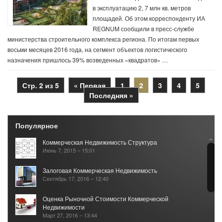
в эксплуатацию 2, 7 млн кв. метров
площадей. Об этом корреспонденту ИА
REGNUM сообщили в пресс-службе
министерства строительного комплекса региона. По итогам первых
восьми месяцев 2016 года, на сегмент объектов логистического
назначения пришлось 39% возведенных «квадратов» …
Стр. 2 из 5
« Первая
1
2
3
4
5
Последняя »
Популярное
Коммерческая Недвижимость Структура
Июнь 7, 2015 – 15:01
Залоговая Коммерческая Недвижимость
Сентябрь 17, 2016 – 12:40
Оценка Рыночной Стоимости Коммерческой
Недвижимости
Март 27, 2016 – 13:44