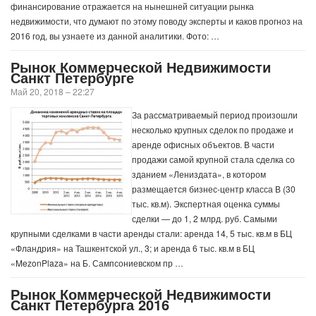
финансирование отражается на нынешней ситуации рынка
недвижимости, что думают по этому поводу эксперты и каков прогноз на
2016 год, вы узнаете из данной аналитики. Фото: …
Рынок Коммерческой Недвижимости
Санкт Петербурге
Май 20, 2018 – 22:27
За рассматриваемый период произошли
несколько крупных сделок по продаже и
аренде офисных объектов. В части
продажи самой крупной стала сделка со
зданием «Лениздата», в котором
размещается бизнес-центр класса В (30
тыс. кв.м). Экспертная оценка суммы
сделки — до 1, 2 млрд. руб. Самыми
крупными сделками в части аренды стали: аренда 14, 5 тыс. кв.м в БЦ
«Фландрия» на Ташкентской ул., 3; и аренда 6 тыс. кв.м в БЦ
«MezonPlaza» на Б. Сампсониевском пр …
Рынок Коммерческой Недвижимости
Санкт Петербурга 2016