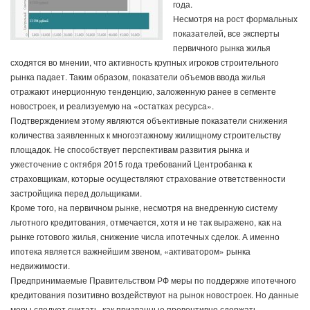
года.
Несмотря на рост формальных
показателей, все эксперты
первичного рынка жилья
сходятся во мнении, что активность крупных игроков строительного
рынка падает. Таким образом, показатели объемов ввода жилья
отражают инерционную тенденцию, заложенную ранее в сегменте
новостроек, и реализуемую на «остатках ресурса».
Подтверждением этому являются объективные показатели снижения
количества заявленных к многоэтажному жилищному строительству
площадок. Не способствует перспективам развития рынка и
ужесточение с октября 2015 года требований Центробанка к
страховщикам, которые осуществляют страхование ответственности
застройщика перед дольщиками.
Кроме того, на первичном рынке, несмотря на внедренную систему
льготного кредитования, отмечается, хотя и не так выражено, как на
рынке готового жилья, снижение числа ипотечных сделок. А именно
ипотека является важнейшим звеном, «активатором» рынка
недвижимости.
Предпринимаемые Правительством РФ меры по поддержке ипотечного
кредитования позитивно воздействуют на рынок новостроек. Но данные
меры следует считать, как призванные превентивно сдержать