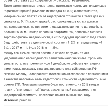
объектов ставка в 2% сохранится", – рассказал Решетников.
Также закон предусматривает дополнительные льготы для владельцев
"офисных" гаражей (в Москве их порядка 13 000) и апартаментов,
которые сейчас платят 2% от кадастровой стоимости. Ставка для них
снижена до 0, 1%, как у гаражей, расположенных в жилых домах и
жилкооперативых, но при этом площадь помещения не должна быть
больше 25 кв. м. Размер налога на апартаменты, попавшие в список
торгово-офисной недвижимости, в 2015 году (для прошлого года ставки
будут действовать задним числом) составит 1, 2%, в текущем году –1,
3%, в 2017-м – 1, 4%, в 2018-м – 1, 5%.
Между тем с 26 сентября россияне начали получать от ФНС
уведомления о необходимости заплатить налог на жилье. Сроки его
уплаты остались прежними – до 1 декабря, но цифры в квитанциях
изменились, поскольку с начала прошлого года в 28 регионах РФ,
включая Москву, налог рассчитывается новым способом: с применением
в качестве налоговый базы кадастровой стоимости недвижимости, а не
оценки БТИ. Повышать платежи будут постепенно, на 20% в год, и
платить "стопроцентный" налог, рассчитанный в зависимости от
кадастровой стоимости, население начнет лишь в 2020 году.
Источник:
pravo.ru