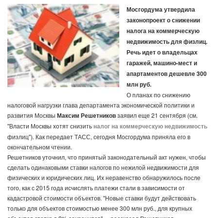
Мосгордума утвердила
законопроект о снижении
налога на коммерческую
недвижимость для физлиц.
Речь идет о владельцах
гаражей, машино-мест и
апартаментов дешевле 300
млн руб.
О планах по снижению
налоговой нагрузки глава департамента экономической политики и
развития Москвы
Максим Решетников
заявил еще 21 сентября (см.
"Власти Москвы хотят снизить
налог на коммерческую недвижимость
физлиц"). Как передает ТАСС, сегодня Мосгордума приняла его в
окончательном чтении.
Решетников уточнил, что принятый законодательный акт нужен, чтобы
сделать одинаковыми ставки налогов по нежилой недвижимости для
физических и юридических лиц. Их неравенство обнаружилось после
того, как с 2015 года исчислять платежи стали в зависимости от
кадастровой стоимости объектов. "Новые ставки будут действовать
только для объектов стоимостью менее 300 млн руб., для крупных