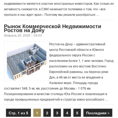
недвижимости является участие иностранных инвесторов. Как только их
активность снижается, в СМИ начинается полемика о том, что «все
пропало и нас ждет крах». Поэтому мы решили разобраться …
Рынок Коммерческой Недвижимости
Ростов на Дону
Февраль 20, 2020 – 04:03
Ростов-на-Дону – административный
центр Ростовской области и Южного
федерального округа России с
населением более 1, 1 млн человек. Город
расположен на юго-востоке Восточно-
Европейской равнины, на берегах реки
Дон, в 46 км от места ее впадения в
Азовское море. Площадь города
составляет 348, 5 кв. км, расстояние до Москвы - 1 076 км.
Позиционирование в качестве столицы Юга России и локализация в
городе промышленных предприятий и структур южно-российского …
Стр. 1 из 5
1
2
3
4
5
Последняя »