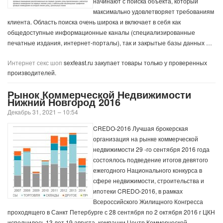
начинают с поиска объекта, который
максимально удовлетворяет требованиям
клиента. Область поиска очень широка и включает в себя как
общедоступные информационные каналы (специализированные
печатные издания, интернет-порталы), так и закрытые базы данных …
Интернет секс шоп
sexfeast.ru закупает товары только у проверенных
производителей.
Рынок Коммерческой Недвижимости
Нижний Новгород 2016
Декабрь 31, 2021 – 10:54
CREDO-2016 Лучшая брокерская
организация на рынке коммерческой
недвижимости 29 -го сентября 2016 года
состоялось подведение итогов девятого
ежегодного Национального конкурса в
сфере недвижимости, строительства и
ипотеки CREDO-2016, в рамках
Всероссийского Жилищного Конгресса
проходящего в Санкт Петербурге с 28 сентября по 2 октября 2016 г ЦКН
исполнилось 13 лет 19 августа, компании Центр Коммерческой