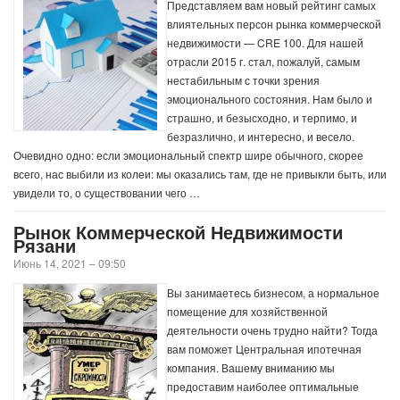
Представляем вам новый рейтинг самых
влиятельных персон рынка коммерческой
недвижимости — CRE 100. Для нашей
отрасли 2015 г. стал, пожалуй, самым
нестабильным с точки зрения
эмоционального состояния. Нам было и
страшно, и безысходно, и терпимо, и
безразлично, и интересно, и весело.
Очевидно одно: если эмоциональный спектр шире обычного, скорее
всего, нас выбили из колеи: мы оказались там, где не привыкли быть, или
увидели то, о существовании чего …
Рынок Коммерческой Недвижимости
Рязани
Июнь 14, 2021 – 09:50
Вы занимаетесь бизнесом, а нормальное
помещение для хозяйственной
деятельности очень трудно найти? Тогда
вам поможет Центральная ипотечная
компания. Вашему вниманию мы
предоставим наиболее оптимальные