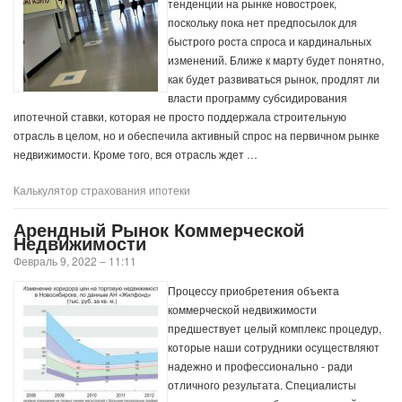
тенденции на рынке новостроек,
поскольку пока нет предпосылок для
быстрого роста спроса и кардинальных
изменений. Ближе к марту будет понятно,
как будет развиваться рынок, продлят ли
власти программу субсидирования
ипотечной ставки, которая не просто поддержала строительную
отрасль в целом, но и обеспечила активный спрос на первичном рынке
недвижимости. Кроме того, вся отрасль ждет …
Калькулятор страхования ипотеки
Арендный Рынок Коммерческой
Недвижимости
Февраль 9, 2022 – 11:11
Процессу приобретения объекта
коммерческой недвижимости
предшествует целый комплекс процедур,
которые наши сотрудники осуществляют
надежно и профессионально - ради
отличного результата. Специалисты