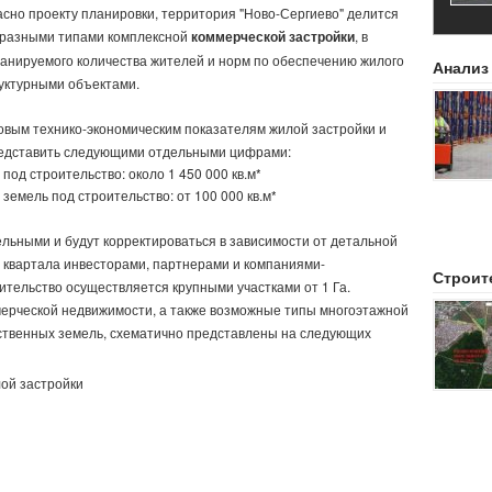
асно проекту планировки, территория "Ново-Сергиево" делится
с разными типами комплексной
коммерческой застройки
, в
ланируемого количества жителей и норм по обеспечению жилого
Анализ
уктурными объектами.
вым технико-экономическим показателям жилой застройки и
редставить следующими отдельными цифрами:
од строительство: около 1 450 000 кв.м*
емель под строительство: от 100 000 кв.м*
льными и будут корректироваться в зависимости от детальной
 квартала инвесторами, партнерами и компаниями-
Строит
тельство осуществляется крупными участками от 1 Га.
мерческой недвижимости, а также возможные типы многоэтажной
ственных земель, схематично представлены на следующих
лой застройки