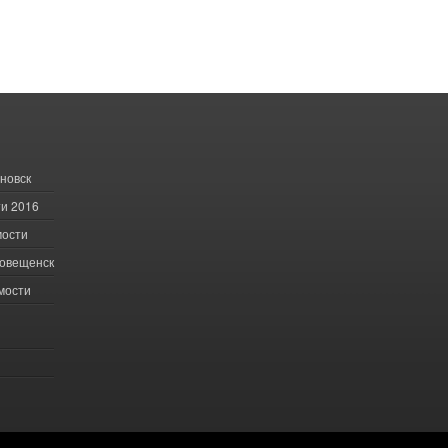
новск
и 2016
мости
говещенск
мости