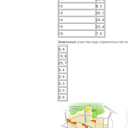
12
8, 0
13
35, 1
14
25, 4
15
23, 4
16
7, 6
Земельные
участки под строительство 
5, 9
10, 8
25, 7
3, 4
3, 9
2, 3
3, 0
3, 6