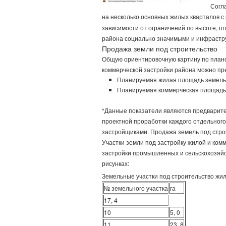
Согл
на несколько основных жилых кварталов 
зависимости от ограничений по высоте, п
района социально значимыми и инфрастр
Продажа земли под строительство
Общую ориентировочную картину по плано
коммерческой застройки района можно п
Планируемая жилая площадь земель п
Планируемая коммерческая площадь з
*Данные показатели являются предварите
проектной проработки каждого отдельного
застройщиками. Продажа земель под строи
Участки земли под застройку жилой и ком
застройки промышленных и сельскохозяй
рисунках:
Земельные участки под строительство жи
№ земельного участка
га
17, 4
10
5, 0
11
23, 8