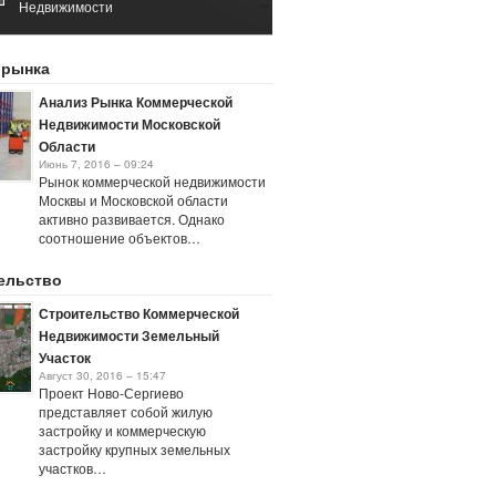
Недвижимости
Май 11, 2016 – 10:16
Рынок Коммерческой
 рынка
Недвижимости 2017
Январь 25, 2021 – 05:40
Анализ Рынка Коммерческой
Недвижимости Московской
Области
Июнь 7, 2016 – 09:24
Рынок коммерческой недвижимости
Москвы и Московской области
активно развивается. Однако
соотношение объектов…
ельство
Строительство Коммерческой
Недвижимости Земельный
Участок
Август 30, 2016 – 15:47
Проект Ново-Сергиево
представляет собой жилую
застройку и коммерческую
застройку крупных земельных
участков…