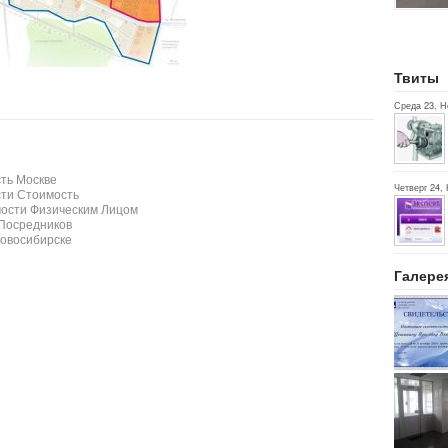
Твиты
Среда 23, Н
ть Москве
Четверг 24, 
ти Стоимость
мости Физическим Лицом
Посредников
овосибирске
Галере