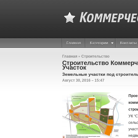
Главная
Категории
Контакты
Главная
»
Строительство
Строительство Коммер
Участок
Земельные участки под строител
Август 30, 2016 – 15:47
Прое
комм
строи
УК “
сель
учас
недв