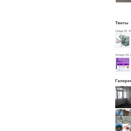
Твиты
Среда 23, Н
Четверг 24, 
Галере