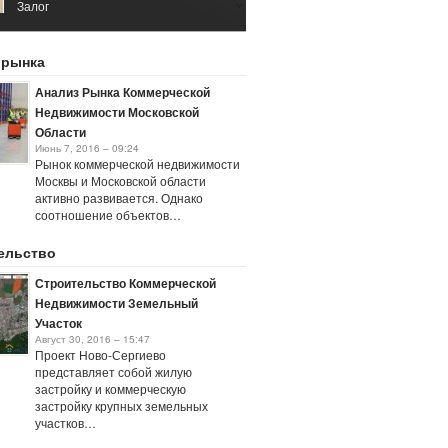
Залог
Май 2, 2016 – 15:05
Каталог Коммерческой
 рынка
Недвижимости
Сентябрь 8, 2016 – 06:49
Анализ Рынка Коммерческой
Недвижимости Московской
Области
Июнь 7, 2016 – 09:24
Рынок коммерческой недвижимости
Москвы и Московской области
активно развивается. Однако
соотношение объектов…
ельство
Строительство Коммерческой
Недвижимости Земельный
Участок
Август 30, 2016 – 15:47
Проект Ново-Сергиево
представляет собой жилую
застройку и коммерческую
застройку крупных земельных
участков…