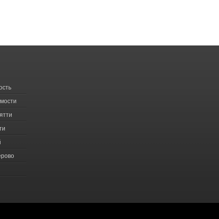
ость
имости
ятти
ти
й
ерово