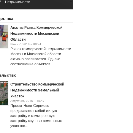
Недвижимости
Май 11, 2016 – 10:16
Анализ Рынка Аренды
 рынка
Коммерческой Недвижимости
Апрель 11, 2016 – 09:37
Анализ Рынка Коммерческой
Недвижимости Московской
Области
Июнь 7, 2016 – 09:24
Рынок коммерческой недвижимости
Москвы и Московской области
активно развивается. Однако
соотношение объектов…
ельство
Строительство Коммерческой
Недвижимости Земельный
Участок
Август 30, 2016 – 15:47
Проект Ново-Сергиево
представляет собой жилую
застройку и коммерческую
застройку крупных земельных
участков…