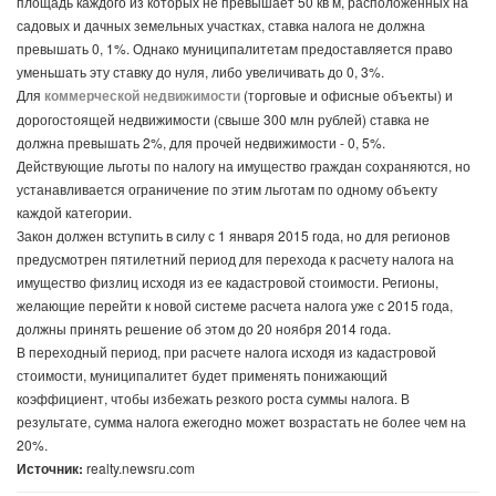
площадь каждого из которых не превышает 50 кв м, расположенных на
садовых и дачных земельных участках, ставка налога не должна
превышать 0, 1%. Однако муниципалитетам предоставляется право
уменьшать эту ставку до нуля, либо увеличивать до 0, 3%.
Для
коммерческой недвижимости
(торговые и офисные объекты) и
дорогостоящей недвижимости (свыше 300 млн рублей) ставка не
должна превышать 2%, для прочей недвижимости - 0, 5%.
Действующие льготы по налогу на имущество граждан сохраняются, но
устанавливается ограничение по этим льготам по одному объекту
каждой категории.
Закон должен вступить в силу с 1 января 2015 года, но для регионов
предусмотрен пятилетний период для перехода к расчету налога на
имущество физлиц исходя из ее кадастровой стоимости. Регионы,
желающие перейти к новой системе расчета налога уже с 2015 года,
должны принять решение об этом до 20 ноября 2014 года.
В переходный период, при расчете налога исходя из кадастровой
стоимости, муниципалитет будет применять понижающий
коэффициент, чтобы избежать резкого роста суммы налога. В
результате, сумма налога ежегодно может возрастать не более чем на
20%.
Источник:
realty.newsru.com