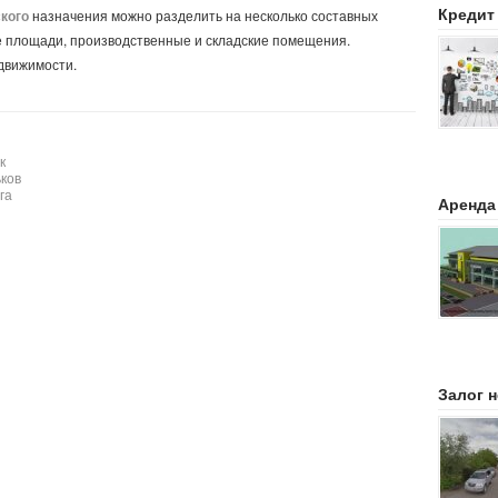
Кредит
кого
назначения можно разделить на несколько составных
е площади, производственные и складские помещения.
движимости.
к
ков
га
Аренда
Залог 