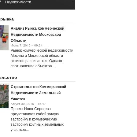
Недвижимости
Май 11, 2016 – 10:16
Рынок Коммерческой
 рынка
Недвижимости 2017
Январь 25, 2021 – 05:40
Анализ Рынка Коммерческой
Недвижимости Московской
Области
Июнь 7, 2016 – 09:24
Рынок коммерческой недвижимости
Москвы и Московской области
активно развивается. Однако
соотношение объектов…
ельство
Строительство Коммерческой
Недвижимости Земельный
Участок
Август 30, 2016 – 15:47
Проект Ново-Сергиево
представляет собой жилую
застройку и коммерческую
застройку крупных земельных
участков…