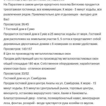
На Параллии в самом центре курортного поселка Витязево продается
трехэтажная гостиница, все коммуникации. К морю - 5 минут ходьбы, все
развлечения рядом. Привлекательно для отдыхающих - выгодно для
Вас!
Просмотров: 36/45
7 Гостевой дом в Сукко
Продается гостевой дом в Сукко в 25 минутах ходьбы от моря. Гостевой
дом расположен на земельном участке 5, 5 соток и представляет собой
деревянные двухэтажные домики с 6 номерами со всеми удобствами.
Просмотров: 140/157
8 Цех по производству металлопластиковых окон
Продам действующий цех по производству металлопластиковых окон
общей площадью 180 кв.м. Собственное оборудование, наработанная
клиентская база - отличное вложение!
Просмотров: 33/52
Гостевой дом на ул. Самбурова
Продам гостевой дом в центре Анапы на ул. Самбурова. К морю - 15
минут ходьбы. В 5 минутах Центральный рынок, торговые центры,
киноцентр, остановка маршрутного такси, банки и банкоматы.
Благоустроенный двор - плитка, поликарбонатный навес, виноградная
лоза, фонтан, розарий - везде чувствуется рука хозяйки со вкусом.