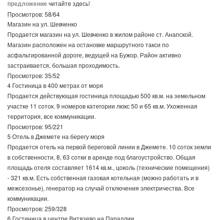
предложение
читайте здесь!
Просмотров: 58/64
Магазин на ул. Шевченко
Продается магазин на ул. Шевченко в жилом районе ст. Анапской.
Магазин расположен на остановке маршрутного такси по
асфальтированной дороге, ведущей на Бужор. Район активно
застраивается, большая проходимость.
Просмотров: 35/52
4 Гостиница в 400 метрах от моря
Продается действующая гостиница площадью 500 кв.м. на земельном
участке 11 соток. 9 номеров категории люкс 50 и 65 кв.м. Ухоженная
территория, все коммуникации.
Просмотров: 95/221
5 Отель в Джемете на берегу моря
Продается отель на первой береговой линии в Джемете. 10 соток земли
в собственности, 8, 63 сотки в аренде под благоустройство. Общая
площадь отеля составляет 1614 кв.м., цоколь (технические помещения)
- 321 кв.м. Есть собственная газовая котельная (можно работать и в
межсезонье), генератор на случай отключения электричества. Все
коммуникации.
Просмотров: 259/328
6 Гостиница в центре Витязево на Параллии