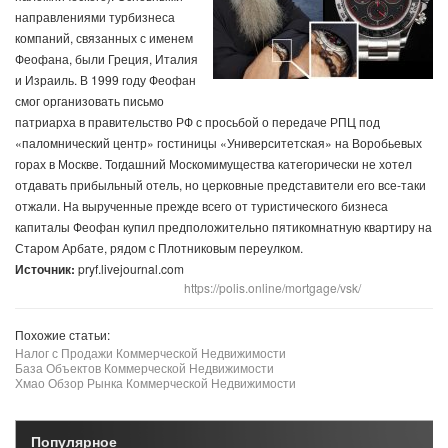
направлениями турбизнеса
компаний, связанных с именем
Феофана, были Греция, Италия
и Израиль. В 1999 году Феофан
смог организовать письмо
патриарха в правительство РФ с просьбой о передаче РПЦ под
«паломнический центр» гостиницы «Университетская» на Воробьевых
горах в Москве. Тогдашний Москомимущества категорически не хотел
отдавать прибыльный отель, но церковные представители его все-таки
отжали. На вырученные прежде всего от туристического бизнеса
капиталы Феофан купил предположительно пятикомнатную квартиру на
Старом Арбате, рядом с Плотниковым переулком.
Источник:
pryf.livejournal.com
https://polis.online/mortgage/vsk/
Похожие статьи:
Налог с Продажи Коммерческой Недвижимости
База Объектов Коммерческой Недвижимости
Хмао Обзор Рынка Коммерческой Недвижимости
Популярное