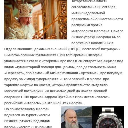
Татарстанские власти
согласовали на 30 октября
митинг недовольной
православной общественности
республики против
митрополита Феофана. Начало
бизнес-успеху Феофана было
положено в начале 90-х в
Отделе внешних церковных сношений (ОВЦС) Московской патриархии.
В многочисленных публикациях СМИ того времени Феофан
упоминается в связи с историями про ввоз в РФ сигарет без акцизов под
видом «гуманитарной помощи для церкви», про деятельность банка
«Пересвет», про алмазный бизнес компании «Артгемма», про покупку и
продажу за 2 млрд супермаркета «Скобелевский» в Москве, про
торговлю нефтью по квотам, которые правительство выделяло
Московской патриархии. За несколько дней до начала военной
операции США против Саддама Хусейна в Ирак летал «спасать
российские интересы» не кто иной, как Феофан.
Но по-настоящему Феофан
поднялся на туристическом
бизнесе (отчасти под видом
паломнического). Основными