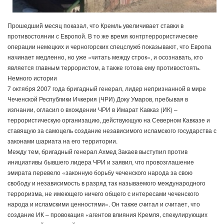
Прошедший месяц показал, что Кремль увеличивает ставки в
противостоянии с Европой. В то же время контртеррористические
операции немецких и черногорских спецслужб показывают, что Европа
начинает медленно, но уже «читать между строк», и осознавать, кто
является главным террористом, а также готова ему противостоять.
Немного истории
7 октября 2007 года бригадный генерал, лидер непризнанной в мире
Чеченской Республики Ичкерия (ЧРИ) Доку Умаров, пребывая в
изгнании, огласил о вхождении ЧРИ в Имарат Кавказ (ИК) –
террористическую организацию, действующую на Северном Кавказе и
ставящую за самоцель создание независимого исламского государства с
законами шариата на его территории.
Между тем, бригадный генерал Ахмед Закаев выступил против
инициативы бывшего лидера ЧРИ и заявил, что провозглашение
эмирата перевело «законную борьбу чеченского народа за свою
свободу и независимость в разряд так называемого международного
терроризма, не имеющего ничего общего с интересами чеченского
народа и исламскими ценностями». Он также считал и считает, что
создание ИК – провокация «агентов влияния Кремля, спекулирующих