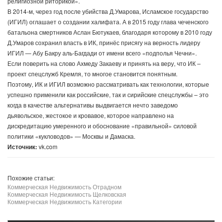
религиозной риторикой».
В 2014-м, через год после убийства Д.Умарова, Исламское государство
(ИГИЛ) оглашает о создании халифата. А в 2015 году глава чеченского
батальона смертников Аслан Бютукаев, благодаря которому в 2010 году
Д.Умаров сохранил власть в ИК, принёс присягу на верность лидеру
ИГИЛ — Абу Бакру аль-Багдади от имени всего «подполья Чечни».
Если поверить на слово Ахмеду Закаеву и принять на веру, что ИК –
проект спецслужб Кремля, то многое становится понятным.
Поэтому, ИК и ИГИЛ возможно рассматривать как технологии, которые
успешно применили как российские, так и сирийские спецслужбы – это
когда в качестве альтернативы выдвигается нечто заведомо
дьявольское, жестокое и кровавое, которое направлено на
дискредитацию умеренного и обоснование «правильной» силовой
политики «кукловодов» — Москвы и Дамаска.
Источник:
vk.com
Похожие статьи:
Коммерческая Недвижимость Отрадном
Коммерческая Недвижимость Щелковская
Коммерческая Недвижимость Категории