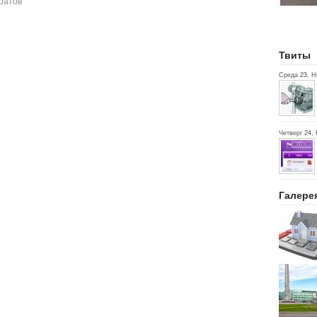
ратов
Твиты
Среда 23, Н
Четверг 24, 
Галере