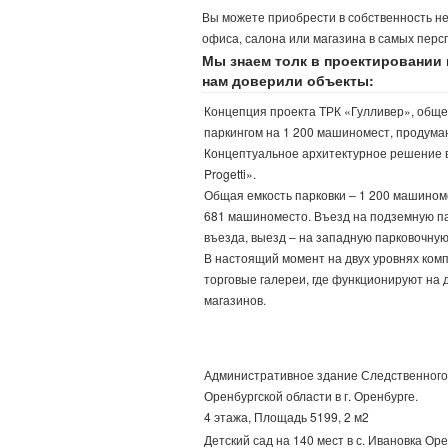
Вы можете приобрести в собственность н
офиса, салона или магазина в самых перс
Мы знаем толк в проектировании
нам доверили объекты:
Концепция проекта ТРК «Гулливер», общей 
паркингом на 1 200 машиномест, продум
Концептуальное архитектурное решение в
Progetti».
Общая емкость парковки – 1 200 машиноме
681 машиноместо. Въезд на подземную па
въезда, выезд – на западную парковочную
В настоящий момент на двух уровнях ком
торговые галереи, где функционируют на
магазинов.
Административное здание Следственного
Оренбургской области в г. Оренбурге.
4 этажа, Площадь 5199, 2 м2
Детский сад на 140 мест в с. Ивановка Ор