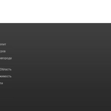
епит
тров
овгороде
Область
жимость
ти