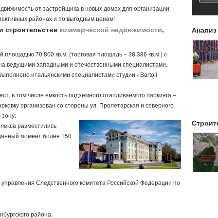
едвижимость от застройщика в новых домах для организации
пективных районах и по выгодным ценам!
 и строительстве
коммерческой недвижимости
,
Анализ
площадью 70 800 кв.м. (торговая площадь – 38 386 кв.м.) с
ана ведущими западными и отечественными специалистами.
ыполнено итальянскими специалистами студии «Bartoli
ст, в том числе емкость подземного отапливаемого паркинга –
рковку организован со стороны ул. Пролетарская и северного
 зону.
Строит
плекса разместились
 данный момент более 150
 управления Следственного комитета Российской Федерации по
енбургского района.