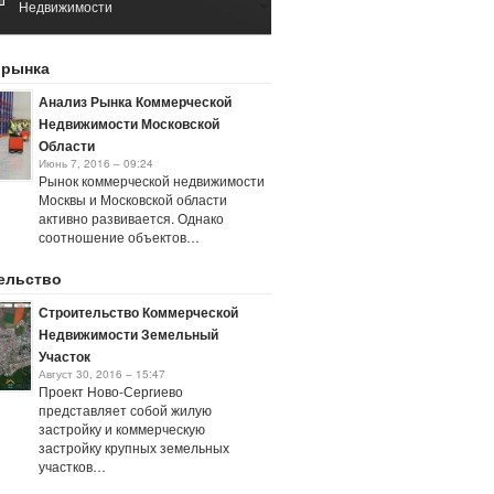
Недвижимости
Май 11, 2016 – 10:16
Анализ Рынка Аренды
 рынка
Коммерческой Недвижимости
Апрель 11, 2016 – 09:37
Анализ Рынка Коммерческой
Недвижимости Московской
Области
Июнь 7, 2016 – 09:24
Рынок коммерческой недвижимости
Москвы и Московской области
активно развивается. Однако
соотношение объектов…
ельство
Строительство Коммерческой
Недвижимости Земельный
Участок
Август 30, 2016 – 15:47
Проект Ново-Сергиево
представляет собой жилую
застройку и коммерческую
застройку крупных земельных
участков…