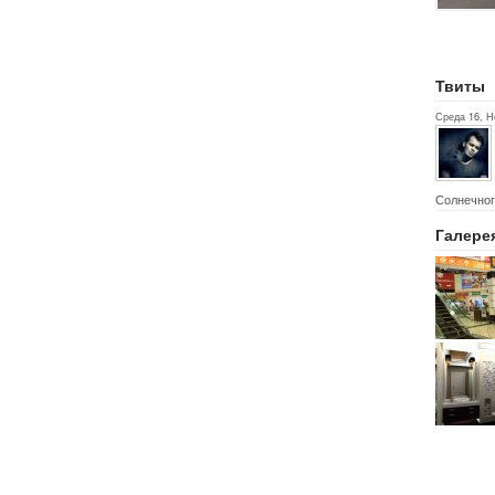
Твиты
Среда 16, Н
Солнечног
Галере