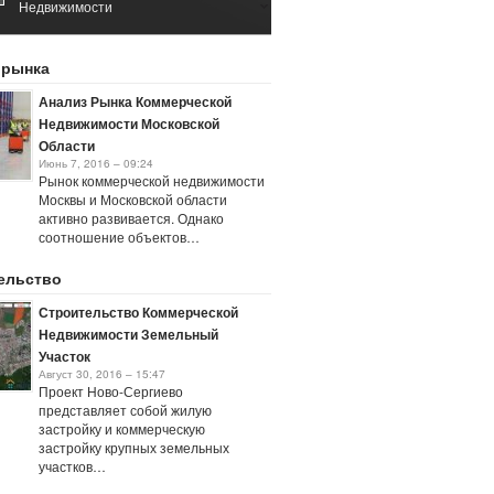
Недвижимости
Май 11, 2016 – 10:16
Рынок Коммерческой
 рынка
Недвижимости 2017
Январь 25, 2021 – 05:40
Анализ Рынка Коммерческой
Недвижимости Московской
Области
Июнь 7, 2016 – 09:24
Рынок коммерческой недвижимости
Москвы и Московской области
активно развивается. Однако
соотношение объектов…
ельство
Строительство Коммерческой
Недвижимости Земельный
Участок
Август 30, 2016 – 15:47
Проект Ново-Сергиево
представляет собой жилую
застройку и коммерческую
застройку крупных земельных
участков…