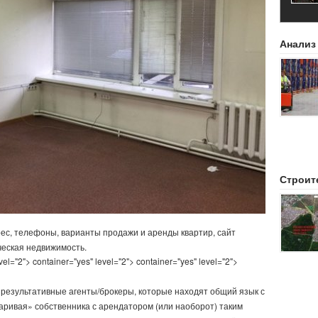
Анализ
Строит
ес, телефоны, варианты продажи и аренды квартир, сайт
еская недвижимость.
vel="2"> container="yes" level="2"> container="yes" level="2">
 результативные агенты/брокеры, которые находят общий язык с
ривая» собственника с арендатором (или наоборот) таким