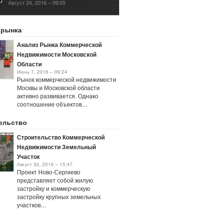
Август 24, 2016 – 09:05
Налог на Коммерческую
Недвижимость по Кадастровой
 рынка
Стоимости
Январь 3, 2017 – 12:04
Анализ Рынка Коммерческой
Недвижимости Московской
Области
Июнь 7, 2016 – 09:24
Рынок коммерческой недвижимости
Москвы и Московской области
активно развивается. Однако
соотношение объектов…
ельство
Строительство Коммерческой
Недвижимости Земельный
Участок
Август 30, 2016 – 15:47
Проект Ново-Сергиево
представляет собой жилую
застройку и коммерческую
застройку крупных земельных
участков…