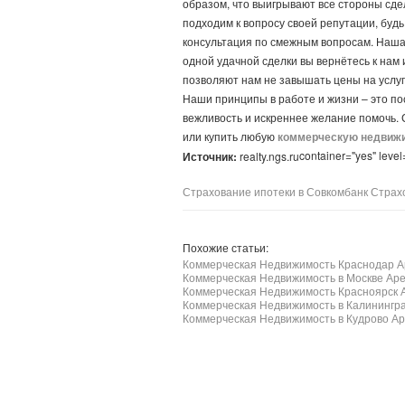
образом, что выигрывают все стороны сдел
подходим к вопросу своей репутации, будь
консультация по смежным вопросам. Наша
одной удачной сделки вы вернётесь к нам
позволяют нам не завышать цены на услуги
Наши принципы в работе и жизни – это по
вежливость и искреннее желание помочь. 
или купить любую
коммерческую недвижи
container="yes" level
Источник:
realty.ngs.ru
Страхование ипотеки в Совкомбанк Страх
Похожие статьи:
Коммерческая Недвижимость Краснодар 
Коммерческая Недвижимость в Москве Ар
Коммерческая Недвижимость Красноярск 
Коммерческая Недвижимость в Калинингр
Коммерческая Недвижимость в Кудрово А