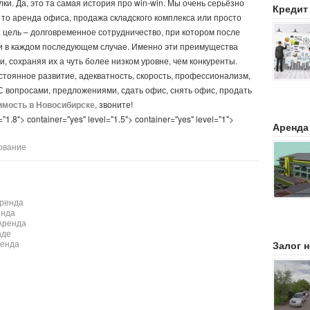
ки. Да, это та самая история про win-win. Мы очень серьёзно
Кредит
 то аренда офиса, продажа складского комплекса или просто
 цель – долговременное сотрудничество, при котором после
 и в каждом последующем случае. Именно эти преимущества
, сохраняя их а чуть более низком уровне, чем конкуренты.
стоянное развитие, адекватность, скорость, профессионализм,
С вопросами, предложениями, сдать офис, снять офис, продать
мость в Новосибирске
, звоните!
="1.8"> container="yes" level="1.5"> container="yes" level="1">
Аренда
ование
Аренда
енда
Аренда
аде
ренда
Залог 